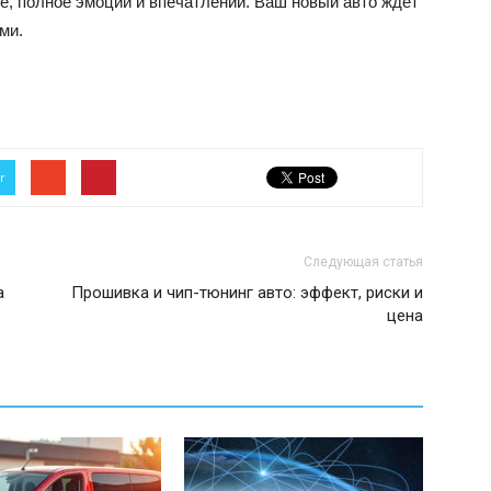
ие, полное эмоций и впечатлений. Ваш новый авто ждет
ми.
r
Следующая статья
а
Прошивка и чип-тюнинг авто: эффект, риски и
цена