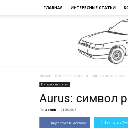
ГЛАВНАЯ
ИНТЕРЕСНЫЕ СТАТЬИ
К
Домой
Интересные статьи
Aurus: символ роско
Интересные статьи
Aurus: символ 
По
admin
-
21.06.2025
Твитнуть в Twi
Поделиться в Facebook