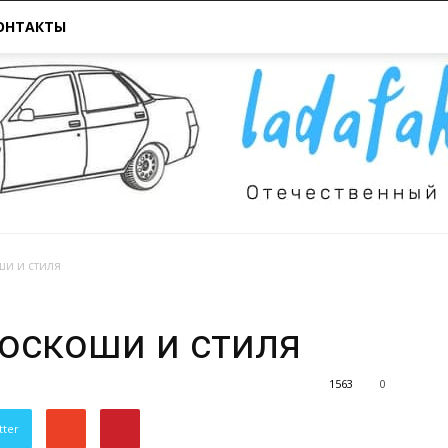
ОНТАКТЫ
ши и стиля
Всё
роскоши и стиля
1563
0
tter