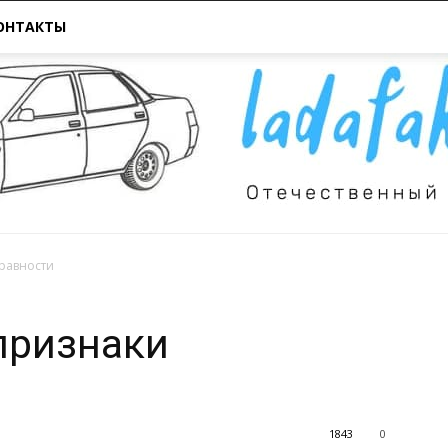
ОНТАКТЫ
правности
Всё
признаки
1843
0