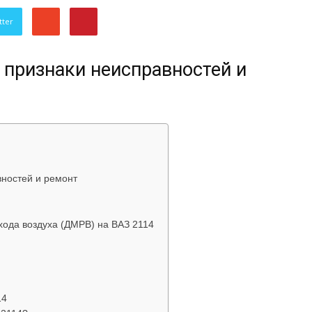
об
tter
 признаки неисправностей и
автомобилях
вностей и ремонт
хода воздуха (ДМРВ) на ВАЗ 2114
Лада
14