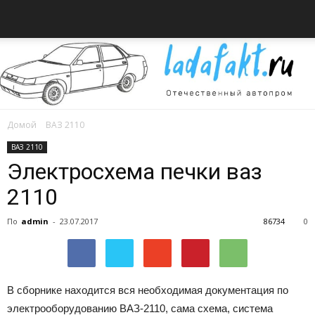
Домой
ВАЗ 2110
Всё
ВАЗ 2110
Электросхема печки ваз
2110
об
По
admin
-
23.07.2017
86734
0
автомобилях
В сборнике находится вся необходимая документация по
электрооборудованию ВАЗ-2110, сама схема, система