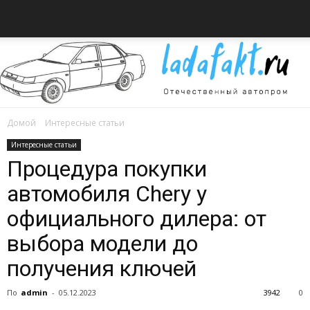
Домой
Интересные статьи
Всё
Интересные статьи
Процедура покупки
автомобиля Chery у
об
официального дилера: от
выбора модели до
получения ключей
автомобилях
По
admin
-
05.12.2023
3942
0