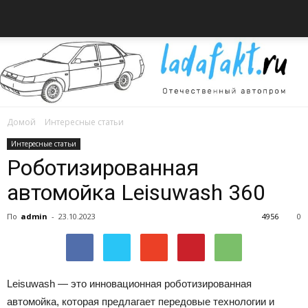
Домой
Интересные статьи
Всё
Интересные статьи
Роботизированная
автомойка Leisuwash 360
об
По
admin
-
23.10.2023
4956
0
автомобилях
Leisuwash — это инновационная роботизированная
автомойка, которая предлагает передовые технологии и