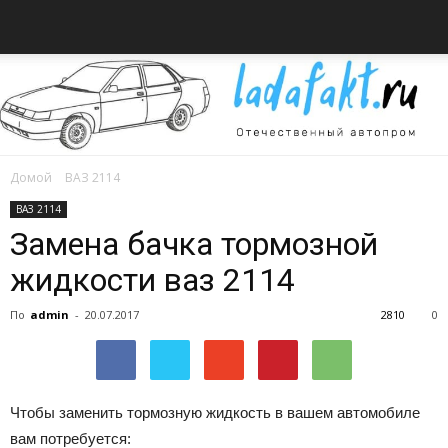
Домой
ВАЗ 2114
Всё
ВАЗ 2114
Замена бачка тормозной
жидкости ваз 2114
об
По
admin
-
20.07.2017
2810
0
автомобилях
Чтобы заменить тормозную жидкость в вашем автомобиле
вам потребуется: