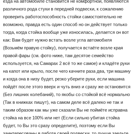
езда на автомобиле становится не комфортной, появляются
различного рода стуки в передней подвески, к сожалению
проверить работоспособность стойки самостоятельно не
возможно, правда есть один способ но он действует только
тогда, когда стойка вообще уже износилась, делается он вот
как: Вам будет нужно встать возле угла автомобиля
(Возьмём правую стойку), получается встаёте возле края
правой фары (см. фото ниже, там десятое семейство
используется, на Самарах 2 всё то же самое) и кладёте руки
на капот или крыло, после чего качните раза два, три машину
и когда она в низу будет, резко уберите руки, если машина
пойдёт после этого вверх и чуть вниз и сразу же остановится
(Без лишних колебаний), то якобы со стойкой всё нормально
(Так в книжках пишут), на самом деле всё далеко не так и
таким образом как мы уже сказали Вы не поймёте исправна
стойка на все 100% или нет (Если сильно убитая стойка
будет, то Вы это сразу определите), поэтому если Вы
заинтересованы в работе своей подвески, то лучше заедьте