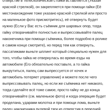
отверстие в телескопической стойки вставляется (Указан
красной стрелкой), он закрепляется при помощи гайки (Её
местонахождение тоже указано красной стрелкой или просто
на маленькое фото присмотритесь), её отвернуть будет
нужно (Если у Вас есть съёмник для шаровых опор, тогда
гайку отворачивайте полностью и выпрессовывайте палец
наконечника при помощи съёмника, более подробно в ролике
в самом конце смотрите), но перед тем как отвернуть,
пассатижами выньте шплинт который специально нужен для
того, чтобы гайка не отвернулась во время езды на
автомобиле (Его обязательно поставьте, а то гайка
выкрутиться, палец сам выпрессуется от кочек и
автомобиль потеряет управление) и можете после чего
выпрессовывать палец, но если же съёмника нет никакого,
тогда сделайте всё тоже самое, просто гайку не до конца
отворачивайте (см. маленькое фото) и когда операция будет
проделана, ударами молотка и при помощи лома, выньте
палец наконечника рулевой тяги из отверстия в передней