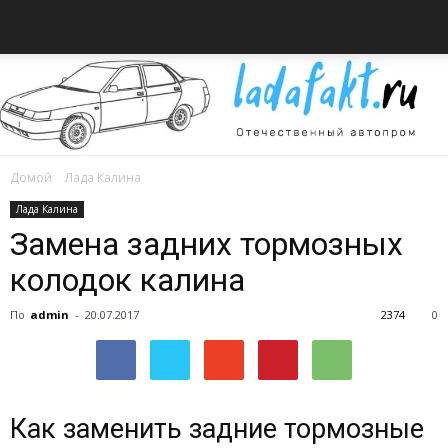
Домой
Лада Калина
Всё
Лада Калина
Замена задних тормозных
колодок калина
об
По
admin
-
20.07.2017
2374
0
автомобилях
Как заменить задние тормозные