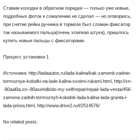
Ставим колодки в обратном порядке — только уже новые,
подробных фоток к сожалению не сделал — но оговорюсь,
при снятие рейки ручника в тормозе был сломан фиксатор
так называемого пальца(очень хлипкая штука), пришлось
купить новые пальцы с фиксаторами.
Процесс установки 1
Источники: http://ladaautos.ru/lada-kalina/kak-zamenit-zadnie-
tormoznye-kolodki-na-lade-kalina-svoimi-rukami.html, http://xn-
-80aal0a.xn--80asehdb/do-my-self/repair/repair-lada-vesta/456-
zamena-zadnih-tormoznyh-kolodok-lada-kalina-lada-granta-i-
lada-priora.html, http://www.drive2.ru/l/2514576/
No related posts.