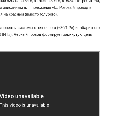
й «30/1», «15/1», а также «30/1», «15/2». Потребители,
ы описанным для положения «I». Розовый провод в
я на красный (вместо голубого).
поненты системы стояночного («30/1 Р») и габаритного
0 INT»). Черный провод формирует замкнутую цепь