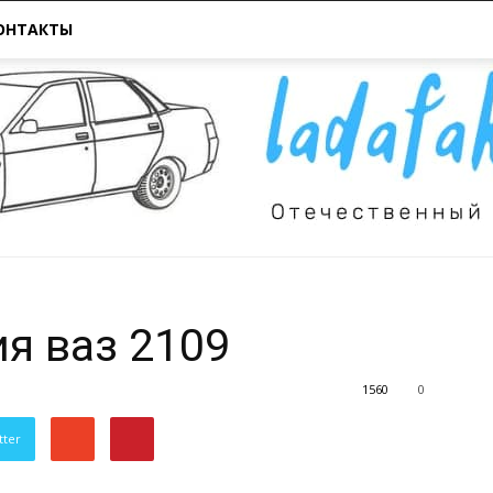
ОНТАКТЫ
я ваз 2109
Всё
1560
0
tter