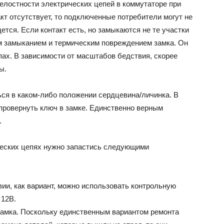
елостности электрических цепей в коммутаторе при
т отсутствует, то подключенные потребители могут не
ется. Если контакт есть, но замыкаются не те участки
им замыканием и термическим повреждением замка. Он
пах. В зависимости от масштабов бедствия, скорее
ы.
ься в каком-либо положении сердцевина/личинка. В
провернуть ключ в замке. Единственно верным
.
ческих цепях нужно запастись следующими
вии, как вариант, можно использовать контрольную
 12В.
замка. Поскольку единственным вариантом ремонта