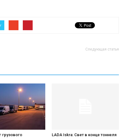
об
r
Следующая статья
автомобилях
Лада
г грузового
LADA Iskra: Свет в конце тоннеля