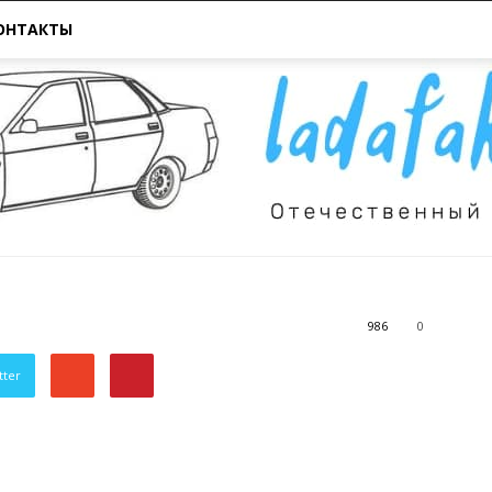
ОНТАКТЫ
986
0
Всё
tter