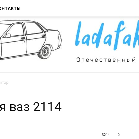
ОНТАКТЫ
ектор
Всё
я ваз 2114
3214
0