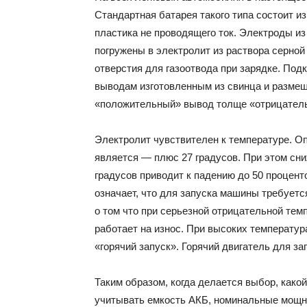
Стандартная батарея такого типа состоит и
пластика не проводящего ток. Электроды и
погружены в электролит из раствора серно
отверстия для газоотвода при зарядке. Под
выводам изготовленным из свинца и размещ
«положительный» вывод толще «отрицатель
Электролит чувствителен к температуре. 
является — плюс 27 градусов. При этом сн
градусов приводит к падению до 50 процен
означает, что для запуска машины требуется
о том что при серьезной отрицательной тем
работает на износ. При высоких температур
«горячий запуск». Горячий двигатель для з
Таким образом, когда делается выбор, како
учитывать емкость АКБ, номинальные мощно