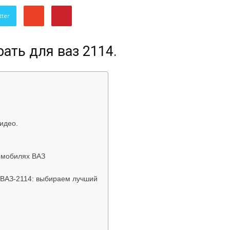
об
tter
ать для ваз 2114.
автомобилях
идео.
омобилях ВАЗ
Лада
 ВАЗ-2114: выбираем лучший