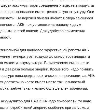
з шести аккумуляторов соединенных вместе в корпус из
з свинцовых сплавов имеют решетчатую структуру. Они
й кислоты. На верхней панели имеются открывающиеся
ключается АКБ при установке на машину к двум
енным на этой панели. Для удобства применения
ного».
Оптимальной для наиболее эффективной работы АКБ
ижение температуры воздуха до минус восемнадцати
тов емкости аккумулятора. В физическом смысле это
 в два раза больше энергии. Кроме того, надо помнить
пературе подзарядка практически не производится. АКБ
ах достаточно часто имеет место так называемый
апуска требует значительно больше электроэнергии.
й аккумулятор для ВАЗ 2114 надо приобрести, то надо
сти потребителей энергии, особенно при запуске, а