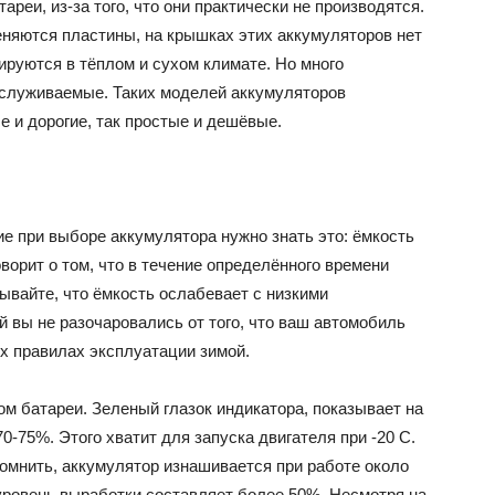
реи, из-за того, что они практически не производятся.
няются пластины, на крышках этих аккумуляторов нет
тируются в тёплом и сухом климате. Но много
служиваемые. Таких моделей аккумуляторов
 и дорогие, так простые и дешёвые.
е при выборе аккумулятора нужно знать это: ёмкость
оворит о том, что в течение определённого времени
ывайте, что ёмкость ослабевает с низкими
й вы не разочаровались от того, что ваш автомобиль
х правилах эксплуатации зимой.
м батареи. Зеленый глазок индикатора, показывает на
70-75%. Этого хватит для запуска двигателя при -20 С.
омнить, аккумулятор изнашивается при работе около
. уровень выработки составляет более 50%. Несмотря на