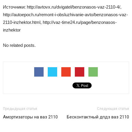
Источники: http://avtovx.ru/dvigatel/benzonasos-vaz-2110-4/,
http://autoepoch.ru/remont-i-obsluzhivanie-avto/benzonasos-vaz-
2110-inzhektor.html, http://vaz-time24.ru/page/benzonasos-
inzhektor
No related posts.
Предыдущая статья
Следующая статья
Амортизаторы на ваз 2110
Бесконтактный дпдз ваз 2110