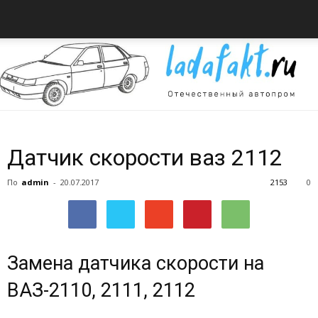
Всё
Датчик скорости ваз 2112
По
admin
-
20.07.2017
2153
0
об
Замена датчика скорости на
автомобилях
ВАЗ-2110, 2111, 2112