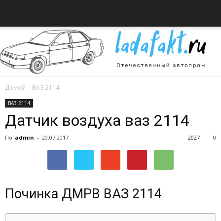
Домой
ВАЗ 2114
Всё
ВАЗ 2114
Датчик воздуха ваз 2114
По
admin
-
20.07.2017
2027
0
об
автомобилях
Починка ДМРВ ВАЗ 2114