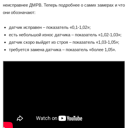
неисправнее ДМРВ. Теперь подробнее о самих замерах и что
они обозначают:
датчик исправен – показатель «0,1-1,02»;
есть небольшой износ датчика – показатель «1,02-1,03»;
датчик скоро выйдет из строя – показатель «1,03-1,05»;
требуется замена датчика – показатель «более 1,05».