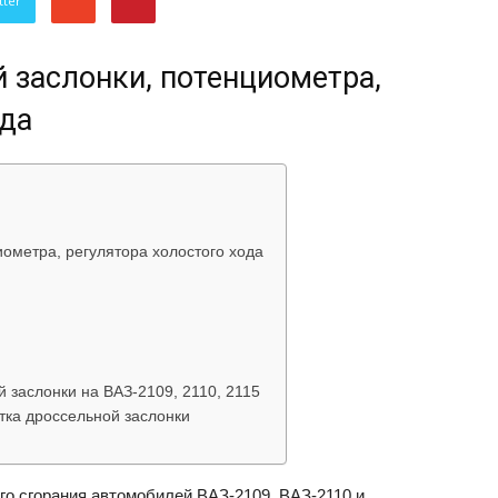
tter
об
 заслонки, потенциометра,
ода
автомобилях
иометра, регулятора холостого хода
Лада
 заслонки на ВАЗ-2109, 2110, 2115
стка дроссельной заслонки
его сгорания автомобилей ВАЗ-2109, ВАЗ-2110 и