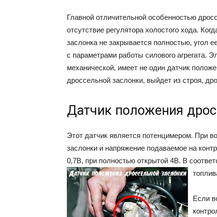
Главной отличительной особенностью дросс
отсутствие регулятора холостого хода. Ког
заслонка не закрывается полностью, угол е
с параметрами работы силового агрегата. Э
механической, имеет не один датчик положен
дроссельной заслонки, выйдет из строя, др
Датчик положения дрос
Этот датчик является потенцимером. При в
заслонки и напряжение подаваемое на конт
0,7В, при полностью открытой 4В. В соотве
топлив
Если в
контро