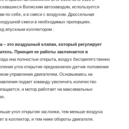
скавшихся Волжским автозаводом, используется
ам по себе, а в смеси с воздухом. Дроссельная
ВАЗ
воздушной смеси в необходимых пропорциях.
ед впускным коллектором .
а – это воздушный клапан, который регулирует
атель. Принцип ее работы заключается в
огда она полностью открыта, воздух беспрепятственно
еления угла открытия предназначен датчик положения
локом управления двигателем. Основываясь на
правления подает команду увеличить количество
огащается, и мотор работает на максимальных
ах.
ньше угол открытия заслонки, тем меньше воздуха
ет в коллектор, и тем ниже обороты двигателя.