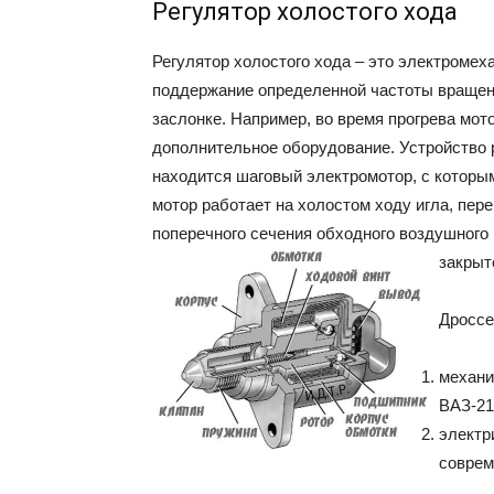
Регулятор холостого хода
Регулятор холостого хода – это электромех
поддержание определенной частоты вращен
заслонке. Например, во время прогрева мото
дополнительное оборудование. Устройство 
находится шаговый электромотор, с которы
мотор работает на холостом ходу игла, пер
поперечного сечения обходного воздушного 
закрыт
Дроссе
механи
ВАЗ-21
электр
соврем