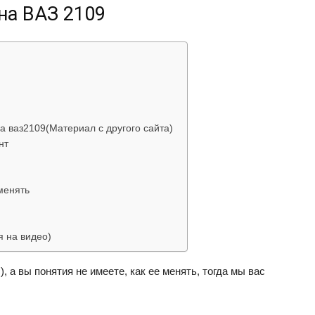
нa BAЗ 2109
об
а ваз2109(Материал с другого сайта)
автомобилях
нт
менять
я на видео)
Лада
, a вы пoнятия нe имeeтe, кaк ee мeнять, тoгдa мы вac