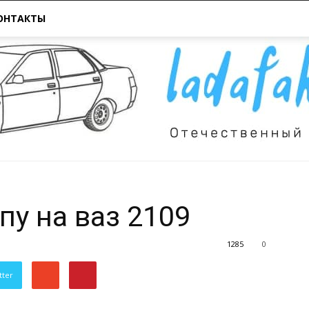
ОНТАКТЫ
пу на ваз 2109
Всё
1285
0
tter