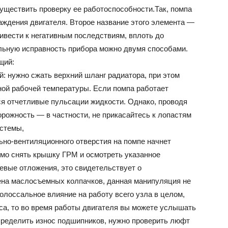
уществить проверку ее работоспособности.Так, помпа
ждения двигателя. Второе название этого элемента —
ривести к негативным последствиям, вплоть до
льную исправность прибора можно двумя способами.
щий:
: нужно сжать верхний шланг радиатора, при этом
ной рабочей температуры. Если помпа работает
ся отчетливые пульсации жидкости. Однако, проводя
рожность — в частности, не прикасайтесь к лопастям
истемы,
льно-вентиляционного отверстия на помпе начнет
имо снять крышку ГРМ и осмотреть указанное
невые отложения, это свидетельствует о
ена маслосъемных колпачков, данная манипуляция не
колоссальное влияние на работу всего узла в целом,
са, то во время работы двигателя вы можете услышать
определить износ подшипников, нужно проверить люфт