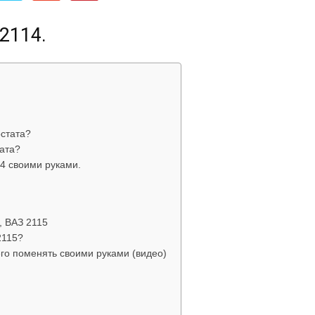
об
2114.
автомобилях
стата?
ата?
4 своими руками.
, ВАЗ 2115
2115?
Лада
его поменять своими руками (видео)