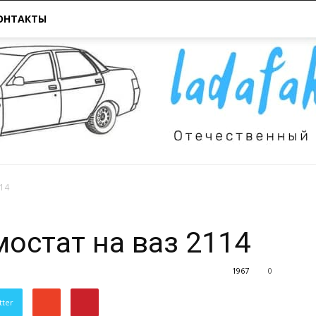
ОНТАКТЫ
114
Всё
мостат на ваз 2114
1967
0
tter