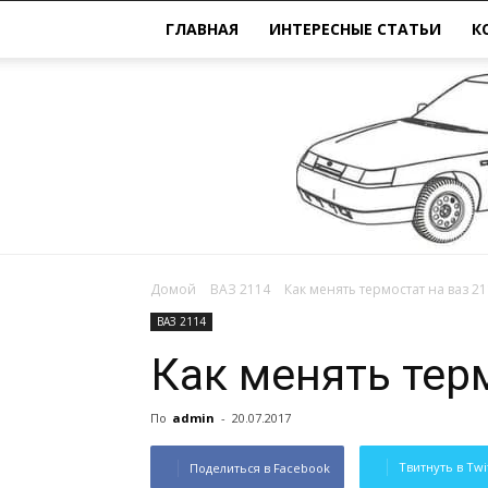
ГЛАВНАЯ
ИНТЕРЕСНЫЕ СТАТЬИ
К
Домой
ВАЗ 2114
Как менять термостат на ваз 2
ВАЗ 2114
Как менять тер
По
admin
-
20.07.2017
Твитнуть в Twi
Поделиться в Facebook