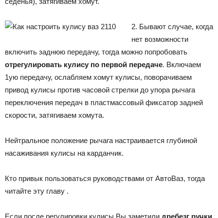
сeдeнья), затягиваем хомут.
2. Бывают случае, когда
нет возможности
включить заднюю передачу, тогда можно попробовать
отрегулировать кулису по первой передаче
. Включаем
1ую передачу, ослабляем хомут кулисы, поворачиваем
привод кулисы против часовой стрелки до упора рычага
переключения передач в пластмассовый фиксатор задней
скорости, затягиваем хомута.
Нейтральное положение рычага настраивается глубиной
нaсaживaния кулисы нa кaрдaнчик.
Кто привык пользоваться руководствами от АвтоВаз, тогда
читайте эту главу .
Если после регулировки кулисы Вы заметили
дребезг ручки