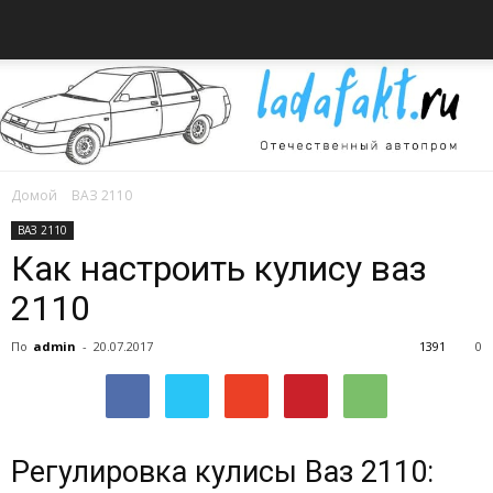
Домой
ВАЗ 2110
Всё
ВАЗ 2110
Как настроить кулису ваз
2110
об
По
admin
-
20.07.2017
1391
0
автомобилях
Регулировка кулисы Ваз 2110: