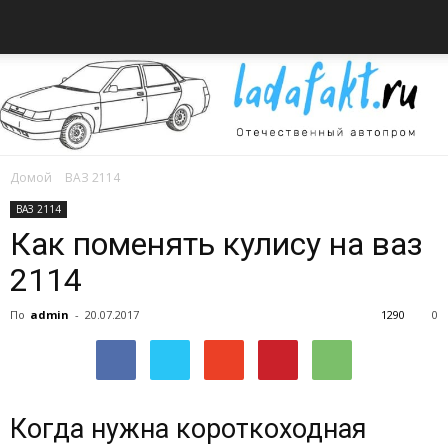
Домой
ВАЗ 2114
Всё
ВАЗ 2114
Как поменять кулису на ваз
2114
об
По
admin
-
20.07.2017
1290
0
автомобилях
Когда нужна короткоходная