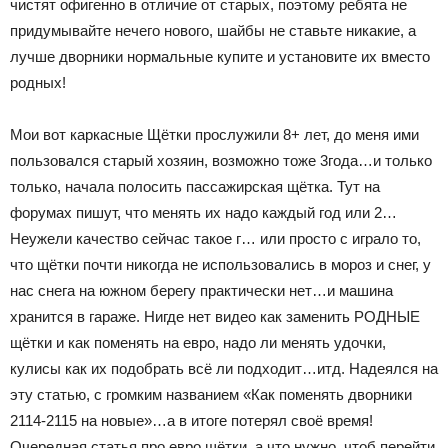
чистят офигенно в отличие от старых, поэтому ребята не
придумывайте нечего нового, шайбы не ставьте никакие, а
лучше дворники нормальные купите и установите их вместо
родных!
Мои вот каркасные Щётки прослужили 8+ лет, до меня ими
пользовался старый хозяин, возможно тоже 3года…и только
только, начала полосить пассажирская щётка. Тут на
форумах пишут, что менять их надо каждый год или 2…
Неужели качество сейчас такое г… или просто с играло то,
что щётки почти никогда не использовались в мороз и снег, у
нас снега на южном берегу практически нет…и машина
хранится в гараже. Нигде нет видео как заменить РОДНЫЕ
щётки и как поменять на евро, надо ли менять удочки,
кулисы как их подобрать всё ли подходит…итд. Надеялся на
эту статью, с громким названием «Как поменять дворники
2114-2115 на новые»…а в итоге потерял своё время!
Очередная статья про евро щётки, а что нужно, чтоб перейти