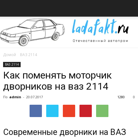
Домой
ВАЗ 2114
Всё
ВАЗ 2114
Как поменять моторчик
дворников на ваз 2114
об
По
admin
-
20.07.2017
1280
0
автомобилях
Современные дворники на ВАЗ