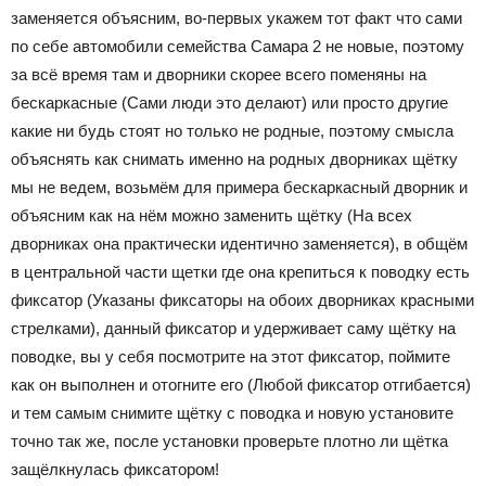
заменяется объясним, во-первых укажем тот факт что сами
по себе автомобили семейства Самара 2 не новые, поэтому
за всё время там и дворники скорее всего поменяны на
бескаркасные (Сами люди это делают) или просто другие
какие ни будь стоят но только не родные, поэтому смысла
объяснять как снимать именно на родных дворниках щётку
мы не ведем, возьмём для примера бескаркасный дворник и
объясним как на нём можно заменить щётку (На всех
дворниках она практически идентично заменяется), в общём
в центральной части щетки где она крепиться к поводку есть
фиксатор (Указаны фиксаторы на обоих дворниках красными
стрелками), данный фиксатор и удерживает саму щётку на
поводке, вы у себя посмотрите на этот фиксатор, поймите
как он выполнен и отогните его (Любой фиксатор отгибается)
и тем самым снимите щётку с поводка и новую установите
точно так же, после установки проверьте плотно ли щётка
защёлкнулась фиксатором!