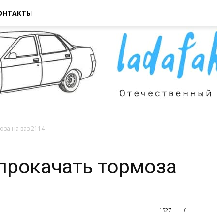
ОНТАКТЫ
оза на ваз 2114
Всё
прокачать тормоза
1527
0