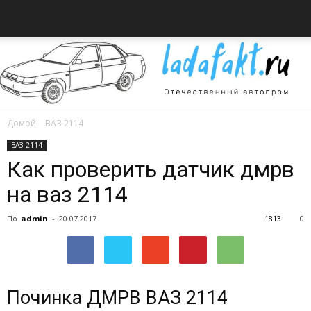
Домой
ВАЗ 2114
Всё
ВАЗ 2114
Как проверить датчик дмрв
на ваз 2114
об
По
admin
-
20.07.2017
1813
0
автомобилях
Починка ДМРВ ВАЗ 2114