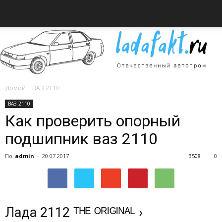
Домой
ВАЗ 2110
Всё
ВАЗ 2110
Как проверить опорный
подшипник ваз 2110
об
По
admin
-
20.07.2017
3508
0
автомобилях
Лада 2112 ᵀᴴᴱ ᴼᴿᴵᴳᴵᴺᴬᴸ ›