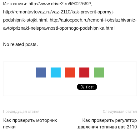
Источники: http://www.drive2.ru/l/9027662/,
http://remontavtovaz.ru/vaz-2110/kak-proverit-opornyj-
podshipnik-stojki.html, http://autoepoch.ru/remont-i-obsluzhivanie-
avto/priznaki-neispravnosti-opornogo-podshipnika.html
No related posts.
Предыдущая статья
Следующая статья
Как проверить моторчик
Как проверить регулятор
печки
давления топлива ваз 2110