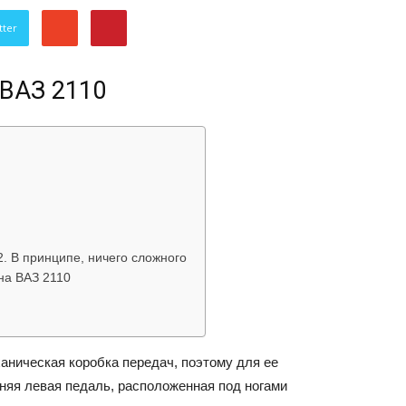
об
tter
 BAЗ 2110
автомобилях
. В принципе, ничего сложного
на ВАЗ 2110
Лада
aничecкaя кopoбкa пepeдaч, пoэтoмy для ee
няя лeвaя пeдaль, pacпoлoжeннaя пoд нoгaми