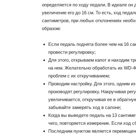
определяется по ходу педали. В идеале он 
увеличение его до 16 см. То есть, ход педа
сантиметров, при любых отклонениях необх
образом:
Если педаль поднята более чем на 16 са
провести регулировку;
Для этого, открываем капот и находим т
на нем. Желательно обработать их WD-40 
проблем с их откручиванием;
Проводим настройку. Для этого, одним из
производят регулировку. Накручивая рег
увеличивается, откручивая ее в обратну
забывайте замерять ход в салоне;
Когда вы выведете педаль на 13 сантимет
чего, повторяется измерение. Если ход с
Последним пунктом является перемещени