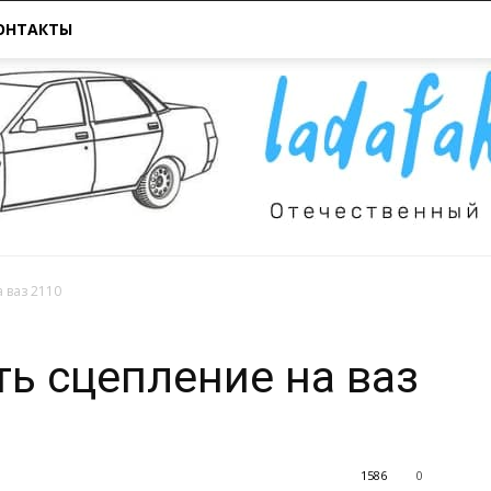
ОНТАКТЫ
 ваз 2110
Всё
ть сцепление на ваз
1586
0