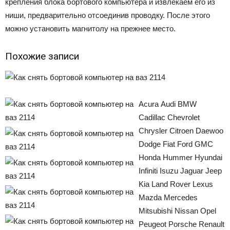
крепления блока бортового компьютера и извлекаем его из
ниши, предварительно отсоединив проводку. После этого
можно установить магнитолу на прежнее место.
Похожие записи
Acura
Audi
BMW
Cadillac
Chevrolet
Chrysler
Citroen
Daewoo
Dodge
Fiat
Ford
GMC
Honda
Hummer
Hyundai
Infiniti
Isuzu
Jaguar
Jeep
Kia
Land Rover
Lexus
Mazda
Mercedes
Mitsubishi
Nissan
Opel
Peugeot
Porsche
Renault