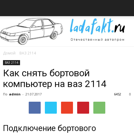
Домой
ВАЗ 2114
Всё
ВАЗ 2114
Как снять бортовой
компьютер на ваз 2114
об
По
admin
-
21.07.2017
6452
0
автомобилях
Подключение бортового