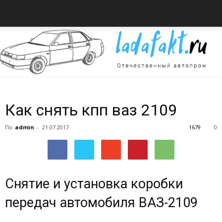
Всё
Как снять кпп ваз 2109
По
admin
-
21.07.2017
1679
0
об
Снятие и установка коробки
автомобилях
передач автомобиля ВАЗ-2109