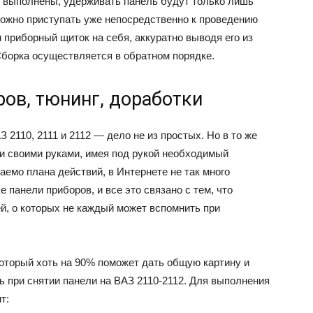
я выполнены, удерживать панель будут только лишь
можно приступать уже непосредственно к проведению
 приборный щиток на себя, аккуратно выводя его из
борка осуществляется в обратном порядке.
ров, тюнинг, доработки
2110, 2111 и 2112 — дело не из простых. Но в то же
и своими руками, имея под рукой необходимый
аемо плана действий, в Интернете не так много
 панели приборов, и все это связано с тем, что
й, о которых не каждый может вспомнить при
который хоть на 90% поможет дать общую картину и
ь при снятии панели на ВАЗ 2110-2112. Для выполнения
т: