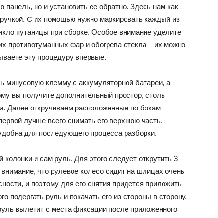
 панель, но и установить ее обратно. Здесь нам как
 ручкой. С их помощью нужно маркировать каждый из
икло путаницы при сборке. Особое внимание уделите
них противотуманных фар и обогрева стекла – их можно
ываете эту процедуру впервые.
ть минусовую клемму с аккумуляторной батареи, а
ому вы получите дополнительный простор, столь
и. Далее откручиваем расположенные по бокам
ервой лучше всего снимать его верхнюю часть.
удобна для последующего процесса разборки.
колонки и сам руль. Для этого следует открутить 3
 внимание, что рулевое колесо сидит на шлицах очень
сности, и поэтому для его снятия придется приложить
о подергать руль и покачать его из стороны в сторону.
руль вылетит с места фиксации после приложенного