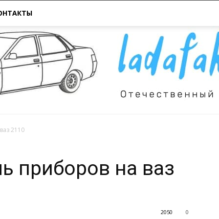
ОНТАКТЫ
ваз 2110
Всё
ль приборов на ваз
2050
0