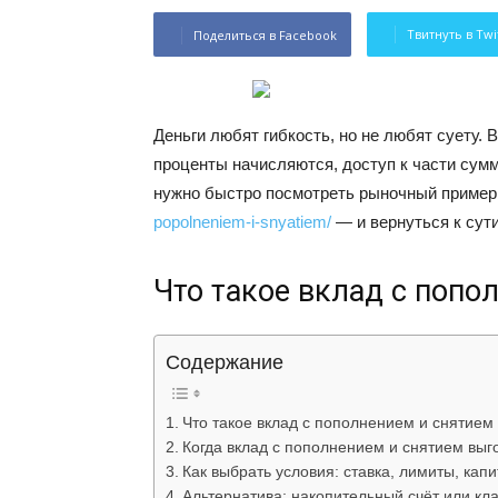
Твитнуть в Twi
Поделиться в Facebook
Деньги любят гибкость, но не любят суету.
проценты начисляются, доступ к части сумм
нужно быстро посмотреть рыночный приме
popolneniem-i-snyatiem/
— и вернуться к сути
Что такое вклад с попо
Содержание
Что такое вклад с пополнением и снятием
Когда вклад с пополнением и снятием выг
Как выбрать условия: ставка, лимиты, кап
Альтернатива: накопительный счёт или кл