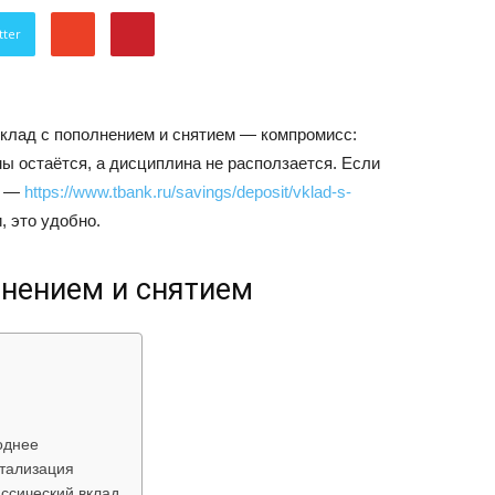
об
tter
 Вклад с пополнением и снятием — компромисс:
ы остаётся, а дисциплина не расползается. Если
р —
https://www.tbank.ru/savings/deposit/vklad-s-
автомобилях
, это удобно.
лнением и снятием
Лада
однее
итализация
ассический вклад