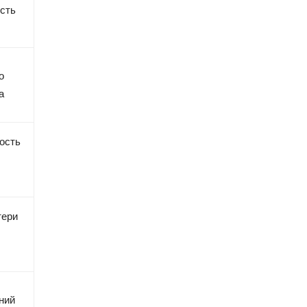
сть
о
а
ость
тери
ний