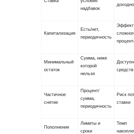
Ставка
условия
доходно
надбавок
Эффект
Есть/нет,
Капитализация
сложног
периодичность
процент
Сумма, ниже
Минимальный
Доступн
которой
остаток
средств
нельзя
Процент/
Частичное
Риск по
сумма,
снятие
ставки
периодичность
Лимиты и
Темп
Пополнения
сроки
накопле