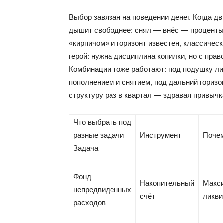
Выбор завязан на поведении денег. Когда д
дышит свободнее: снял — внёс — проценты 
«кирпичом» и горизонт известен, классичес
герой: нужна дисциплина копилки, но с пра
Комбинации тоже работают: под подушку ли
пополнением и снятием, под дальний горизо
структуру раз в квартал — здравая привычк
Что выбрать под
разные задачи
Инструмент
Поче
Задача
Фонд
Накопительный
Макс
непредвиденных
счёт
ликви
расходов