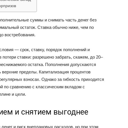
юрпризов
ВАЗ
ополнительные суммы и снимать часть денег без
имальный остаток. Ставка обычно ниже, чем по
до востребования.
словия — срок, ставку, порядок пополнений и
 потери ставки: разрешено забрать, скажем, до 20–
неснижаемого остатка. Пополнения допускаются
ь верхние пределы. Капитализация процентов
регулярных взносах. Однако за гибкость приходится
ой по сравнению с классическим вкладом с
лине и цели.
ием и снятием выгоднее
 денег и риск внеплановых расходов, но при этом