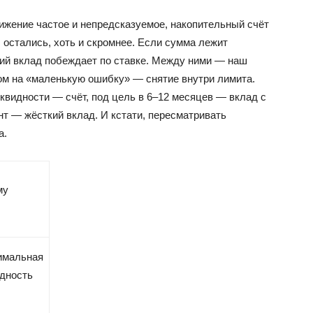
вижение частое и непредсказуемое, накопительный счёт
остались, хоть и скромнее. Если сумма лежит
кий вклад побеждает по ставке. Между ними — наш
вом на «маленькую ошибку» — снятие внутри лимита.
квидности — счёт, под цель в 6–12 месяцев — вклад с
нт — жёсткий вклад. И кстати, пересматривать
а.
му
имальная
дность