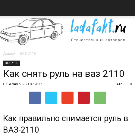
Домой
ВАЗ 2110
Всё
ВАЗ 2110
Как снять руль на ваз 2110
По
admin
-
21.07.2017
3412
0
об
автомобилях
Как правильно снимается руль в
ВАЗ-2110