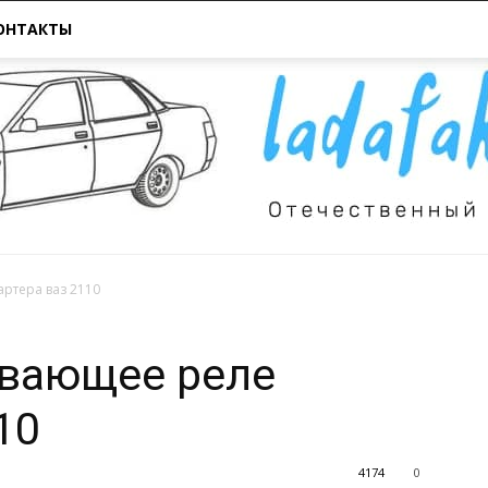
ОНТАКТЫ
артера ваз 2110
Всё
ивающее реле
10
4174
0