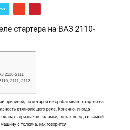
об
tter
ле стартера на ВАЗ 2110-
автомобилях
АЗ 2110-2111
110, 2111, 2112
Лада
й причиной, по которой не срабатывает стартер на
авность втягивающего реле. Конечно, иногда
подавать признаков поломки, но как всегда в самый
ашину с толкача, как говорится.