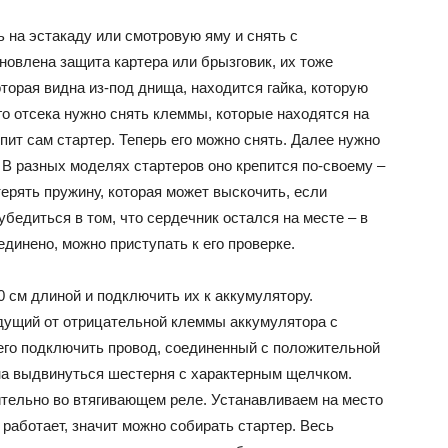
ь на эстакаду или смотровую яму и снять с
новлена защита картера или брызговик, их тоже
оторая видна из-под днища, находится гайка, которую
го отсека нужно снять клеммы, которые находятся на
епит сам стартер. Теперь его можно снять. Далее нужно
 В разных моделях стартеров оно крепится по-своему –
терять пружину, которая может выскочить, если
убедиться в том, что сердечник остался на месте – в
единено, можно приступать к его проверке.
0 см длиной и подключить их к аккумулятору.
дущий от отрицательной клеммы аккумулятора с
его подключить провод, соединенный с положительной
на выдвинуться шестерня с характерным щелчком.
ительно во втягивающем реле. Устанавливаем на место
 работает, значит можно собирать стартер. Весь