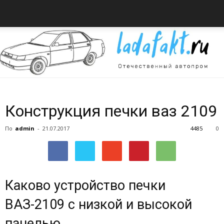
Всё
Конструкция печки ваз 2109
По
admin
-
21.07.2017
4485
0
об
Каково устройство печки
автомобилях
ВАЗ-2109 с низкой и высокой
панелью