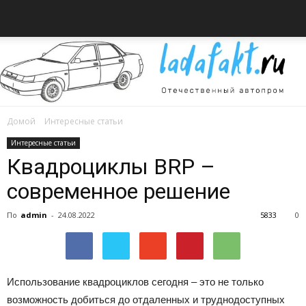
Домой
Интересные статьи
Всё
Интересные статьи
Квадроциклы BRP –
современное решение
об
По
admin
-
24.08.2022
5833
0
автомобилях
Использование квадроциклов сегодня – это не только
возможность добиться до отдаленных и труднодоступных