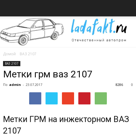
Домой
ВАЗ 2107
Всё
ВАЗ 2107
Метки грм ваз 2107
По
admin
-
23.07.2017
8286
0
об
автомобилях
Метки ГРМ на инжекторном ВАЗ
2107