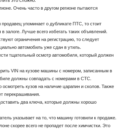
лить это сложно.
гионе. Очень часто в другом регионе пытаются
ВАЗ
 продавец упоминает о дубликате ПТС, то стоит
в залоге. Лучше всего избегать таких объявлений.
твуют ограничения на регистрацию, то следует
циально автомобиль уже сдан в утиль.
ести тщательный осмотр автомобиля, который должен
рить VIN на кузове машины с номером, записанным в
биле должны совпадать с номерами в СТС.
 осмотреть кузов на наличие царапин и сколов. Также
ет перекрашивания.
оставить два ключа, которые должны хорошо
тель указывает на то, что машину готовили к продаже.
лоне скорее всего не пропадет после химчистки. Это