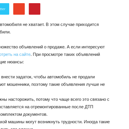
об
tter
автомобиля не хватает. В этом случае приходится
били.
множество объявлений о продаже. А если интересуют
автомобилях
отреть на сайте
. При просмотре таких объявлений
щие нюансы:
 внести задаток, чтобы автомобиль не продали
ют мошенники, поэтому такие объявления лучше не
ы насторожить, потому что чаще всего это связано с
Лада
ыставляется на отремонтированные после ДТП
комплектом документов.
кой машины могут возникнуть трудности. Иногда такие