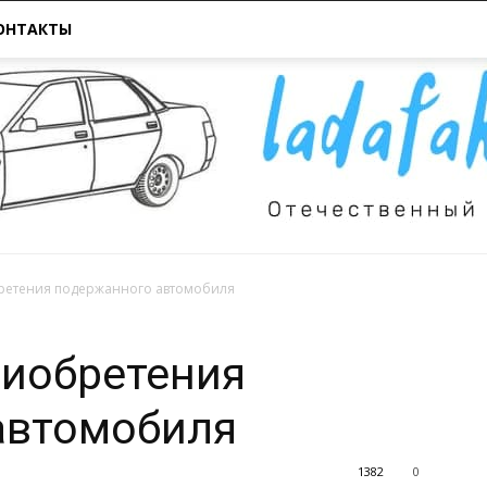
ОНТАКТЫ
ретения подержанного автомобиля
Всё
риобретения
автомобиля
1382
0