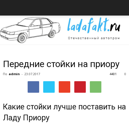
Всё
Передние стойки на приору
По
admin
-
23.07.2017
4401
0
об
Какие стойки лучше поставить на
автомобилях
Ладу Приору