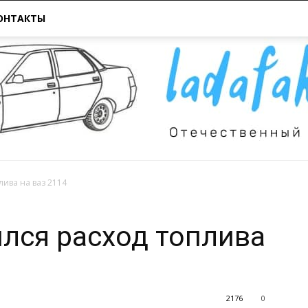
ОНТАКТЫ
лива на ваз 2114
Всё
лся расход топлива
2176
0