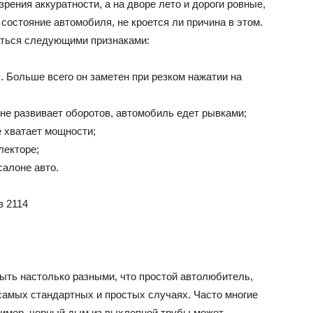
рения аккуратности, а на дворе лето и дороги ровные,
состояние автомобиля, не кроется ли причина в этом.
ться следующими признаками:
 Больше всего он заметен при резком нажатии на
 не развивает оборотов, автомобиль едет рывками;
е хватает мощности;
лекторе;
салоне авто.
ыть настолько разными, что простой автолюбитель,
 самых стандартных и простых случаях. Часто многие
ример, черный дым из выхлопной трубы может