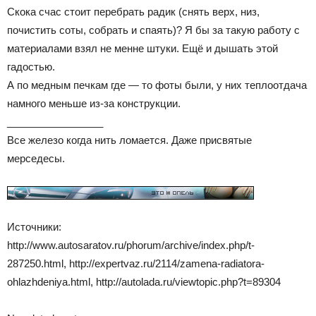
Скока счас стоит перебрать радик (снять верх, низ,
почистить соты, собрать и спаять)? Я бы за такую работу с
материалами взял не менне штуки. Ещё и дышать этой
гадостью.
А по медным печкам где — то фоты были, у них теплоотдача
намного меньше из-за конструкции.
_________________
Все железо когда нить ломается. Даже присвятые
мерседесы.
Источники:
http://www.autosaratov.ru/phorum/archive/index.php/t-
287250.html, http://expertvaz.ru/2114/zamena-radiatora-
ohlazhdeniya.html, http://autolada.ru/viewtopic.php?t=89304