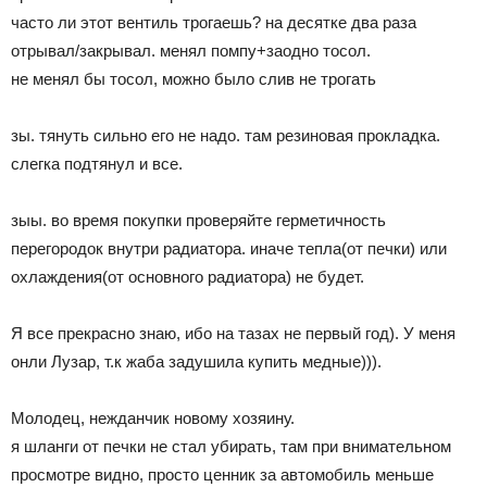
часто ли этот вентиль трогаешь? на десятке два раза
отрывал/закрывал. менял помпу+заодно тосол.
не менял бы тосол, можно было слив не трогать
зы. тянуть сильно его не надо. там резиновая прокладка.
слегка подтянул и все.
зыы. во время покупки проверяйте герметичность
перегородок внутри радиатора. иначе тепла(от печки) или
охлаждения(от основного радиатора) не будет.
Я все прекрасно знаю, ибо на тазах не первый год). У меня
онли Лузар, т.к жаба задушила купить медные))).
Молодец, нежданчик новому хозяину.
я шланги от печки не стал убирать, там при внимательном
просмотре видно, просто ценник за автомобиль меньше