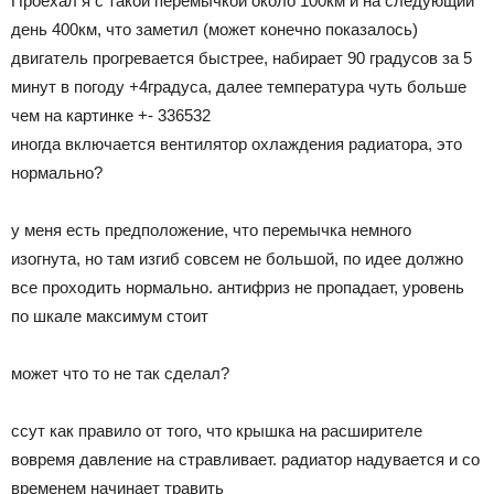
Проехал я с такой перемычкой около 100км и на следующий
Лада
день 400км, что заметил (может конечно показалось)
двигатель прогревается быстрее, набирает 90 градусов за 5
минут в погоду +4градуса, далее температура чуть больше
чем на картинке +- 336532
ВАЗ
иногда включается вентилятор охлаждения радиатора, это
нормально?
у меня есть предположение, что перемычка немного
изогнута, но там изгиб совсем не большой, по идее должно
все проходить нормально. антифриз не пропадает, уровень
по шкале максимум стоит
может что то не так сделал?
ссут как правило от того, что крышка на расширителе
вовремя давление на стравливает. радиатор надувается и со
временем начинает травить