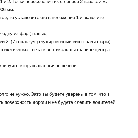
и 2. Точки пересечения их с линией 2 назовем Е.
936 мм.
ор, то установите его в положение 1 и включите
 одну из фар (тканью)
ии 2. (Используя регулировочный винт сзади фары)
очки излома света в вертикальной границе центра
гулируйте вторую аналогично первой.
олго не нужно. Зато вы будете уверены в том, что в
ь поверхность дороги и не будете слепить водителей