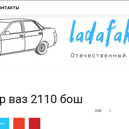
ОНТАКТЫ
Всё
р ваз 2110 бош
5360
0
tter