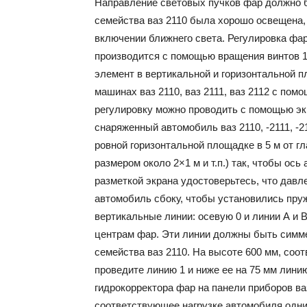
Направление световых пучков фар должно б
семейства ваз 2110 была хорошо освещена, 
включении ближнего света. Регулировка фар 
производится с помощью вращения винтов 1 и
элемент в вертикальной и горизонтальной п
машинах ваз 2110, ваз 2111, ваз 2112 с пом
регулировку можно проводить с помощью эк
снаряженный автомобиль ваз 2110, -2111, -21
ровной горизонтальной площадке в 5 м от г
размером около 2×1 м и т.п.) так, чтобы о
разметкой экрана удостоверьтесь, что давл
автомобиль сбоку, чтобы установились пруж
вертикальные линии: осевую 0 и линии А и 
центрам фар. Эти линии должны быть симм
семейства ваз 2110. На высоте 600 мм, соо
проведите линию 1 и ниже ее на 75 мм лини
гидрокорректора фар на панели приборов ваз
соответствующее нагрузке автомобиля одни