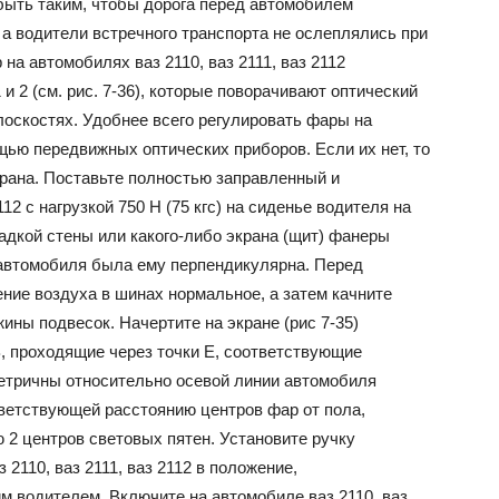
ыть таким, чтобы дорога перед автомобилем
а водители встречного транспорта не ослеплялись при
на автомобилях ваз 2110, ваз 2111, ваз 2112
ВАЗ
 2 (см. рис. 7-36), которые поворачивают оптический
лоскостях. Удобнее всего регулировать фары на
ощью передвижных оптических приборов. Если их нет, то
рана. Поставьте полностью заправленный и
12 с нагрузкой 750 Н (75 кгс) на сиденье водителя на
ладкой стены или какого-либо экрана (щит) фанеры
сь автомобиля была ему перпендикулярна. Перед
ение воздуха в шинах нормальное, а затем качните
ины подвесок. Начертите на экране (рис 7-35)
В, проходящие через точки Е, соответствующие
етричны относительно осевой линии автомобиля
тветствующей расстоянию центров фар от пола,
ю 2 центров световых пятен. Установите ручку
 2110, ваз 2111, ваз 2112 в положение,
м водителем. Включите на автомобиле ваз 2110, ваз