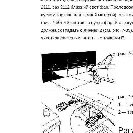
2111, ваз 2112 ближний свет фар. Последов
куском картона или темной материи), а зате
(рис. 7-36) и 2 световые пучки фар. У отре
должна совпадать с линией 2 (см. рис. 7-35)
участков световых пятен — с точками Е.
рис. 7
рис. 7
1 — ви
2 — ви
Рег