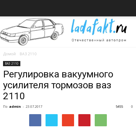
Домой
ВАЗ 2110
Всё
ВАЗ 2110
Регулировка вакуумного
усилителя тормозов ваз
об
2110
По
admin
-
23.07.2017
5455
0
автомобилях