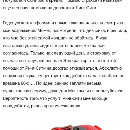
Покупала я Солярис в кредит. Помимо страховки навязали
Лада
еще и сервис помощи на дорогах от Ринг-Сити.
Годовую карту оформили прямо-таки насильно, несмотря на
мои возражения. Может, посмотрели, что девчонка, и решили,
ВАЗ
что мне без этой самой «опции» не обойтись. Я уже
настолько устала сидеть в автосалоне, что на все
согласилась. Только на следующий день и страховку от
несчастных случаев пошла в Эрго расторгать, и от этой
помощи от Ринг-Сити на дорогах отказываться. Абсолютно
ненужная штука, существует как добавка сала к колбасе во
времена 80-х…. По идее: сейчас заплати весьма
существенную сумму, даже для Москвы, и не пользуйся ею.
Вероятность того, что услуги Ринг-сити мне вообще
понадобятся, равна практически нулю.