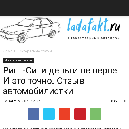
Домой
Интересные статьи
Всё
Интересные статьи
Ринг-Сити деньги не вернет.
И это точно. Отзыв
об
автомобилистки
По
admin
-
07.03.2022
3835
0
автомобилях