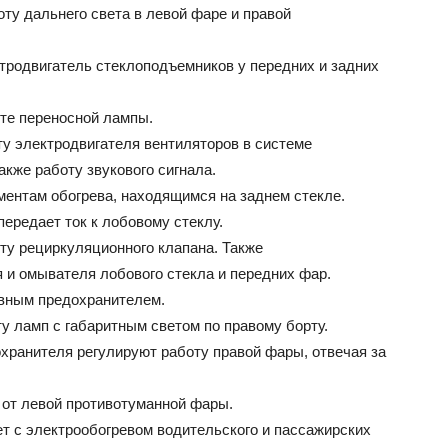
боту дальнего света в левой фаре и правой
ектродвигатель стеклоподъемников у передних и задних
оте переносной лампы.
оту электродвигателя вентиляторов в системе
акже работу звукового сигнала.
ементам обогрева, находящимся на заднем стекле.
передает ток к лобовому стеклу.
оту рециркуляционного клапана. Также
 и омывателя лобового стекла и передних фар.
рвным предохранителем.
ту ламп с габаритным светом по правому борту.
дохранителя регулируют работу правой фары, отвечая за
т от левой противотуманной фары.
ет с электрообогревом водительского и пассажирских