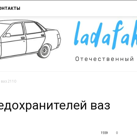
ОНТАКТЫ
ваз 2110
Всё
едохранителей ваз
1559
0