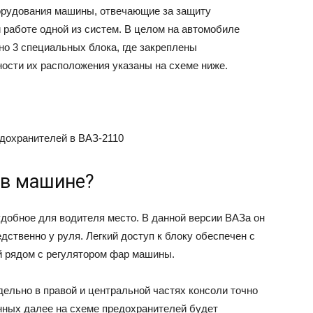
орудования машины, отвечающие за защиту
 работе одной из систем. В целом на автомобиле
ВАЗ
о 3 специальных блока, где закреплены
ости их расположения указаны на схеме ниже.
едохранителей в ВАЗ-2110
 в машине?
удобное для водителя место. В данной версии ВАЗа он
дственно у руля. Легкий доступ к блоку обеспечен с
й рядом с регулятором фар машины.
дельно в правой и центральной частях консоли точно
нных далее на схеме предохранителей будет