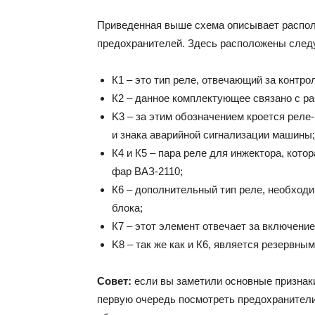
Приведенная выше схема описывает располо
предохранителей. Здесь расположены сле
К1 – это тип реле, отвечающий за контр
К2 – данное комплектующее связано с ра
K3 – за этим обозначением кроется реле
и знака аварийной сигнализации машины;
К4 и К5 – пара реле для инжектора, кото
фар ВАЗ-2110;
К6 – дополнительный тип реле, необходи
блока;
К7 – этот элемент отвечает за включение
K8 – так же как и К6, является резервным
Совет:
если вы заметили основные признаки
первую очередь посмотреть предохранители.