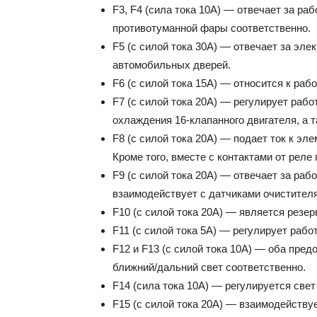
F3, F4 (сила тока 10А) — отвечает за ра
противотуманной фары соответственно.
F5 (с силой тока 30А) — отвечает за эл
автомобильных дверей.
F6 (с силой тока 15А) — относится к раб
F7 (с силой тока 20А) — регулирует раб
охлаждения 16-клапанного двигателя, а т
F8 (с силой тока 20А) — подает ток к эл
Кроме того, вместе с контактами от реле 
F9 (с силой тока 20А) — отвечает за раб
взаимодействует с датчиками очистителя
F10 (с силой тока 20А) — является резе
F11 (с силой тока 5А) — регулирует рабо
F12 и F13 (с силой тока 10А) — оба пре
ближний/дальний свет соответственно.
F14 (сила тока 10А) — регулируется све
F15 (с силой тока 20А) — взаимодейству