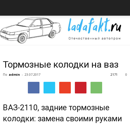
Всё
Тормозные колодки на ваз
По
admin
-
23.07.2017
2171
0
об
ВАЗ-2110, задние тормозные
автомобилях
колодки: замена своими руками