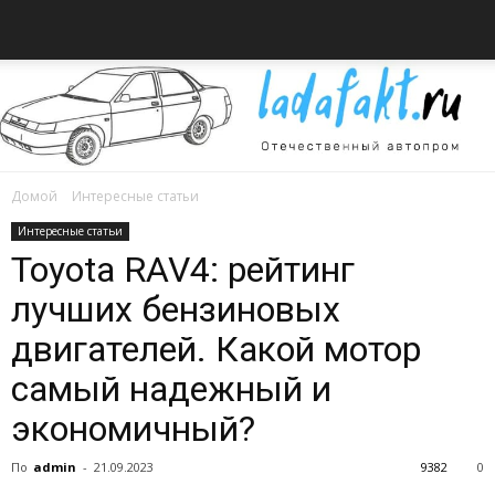
Домой
Интересные статьи
Всё
Интересные статьи
Toyota RAV4: рейтинг
лучших бензиновых
об
двигателей. Какой мотор
самый надежный и
экономичный?
автомобилях
По
admin
-
21.09.2023
9382
0