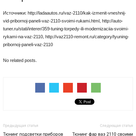
Источники: http://ladaautos.ru/vaz-2110/kak-izmenit-vneshnij-
vid-pribornoj-paneli-vaz-2110-svoimi-rukami.html, http://auto-
tuner.ru/stati/interer/359-tuning-torpedy-ili-modernizaciia-svoimi-
rykami-na-vaz-2110, http://vaz2110-remont.ru/category/tyuning-
pribornoj-paneli-vaz-2110
No related posts.
Предыдущая статья
Следующая статья
Тюнинг подсветки приборов
Тюнинг фар ваз 2110 своими