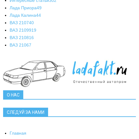
Интересные статьи
302
Лада Приора
49
Лада Калина
44
ВАЗ 2107
40
ВАЗ 21099
19
ВАЗ 2108
16
ВАЗ 2106
7
О НАС
СЛЕДУЙ ЗА НАМИ
Главная