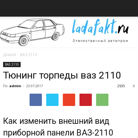
Домой
ВАЗ 2110
Всё
ВАЗ 2110
Тюнинг торпеды ваз 2110
По
admin
-
23.07.2017
2535
0
об
автомобилях
Как изменить внешний вид
приборной панели ВАЗ-2110