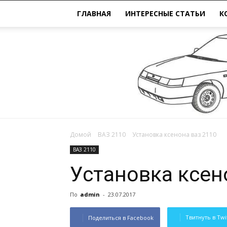
ГЛАВНАЯ
ИНТЕРЕСНЫЕ СТАТЬИ
К
Домой
ВАЗ 2110
Установка ксенона ваз 2110
ВАЗ 2110
Установка ксен
По
admin
-
23.07.2017
Твитнуть в Twi
Поделиться в Facebook