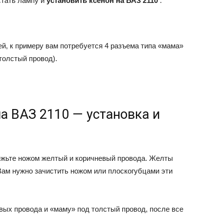
стать лампу и
установить ксенон на ВАЗ 2110
.
ей, к примеру вам потребуется 4 разъема типа «мама»
толстый провод).
на ВАЗ 2110 — установка и
режьте ножом желтый и коричневый провода. Желты
ам нужно зачистить ножом или плоскогубцами эти
вых провода и «маму» под толстый провод, после все