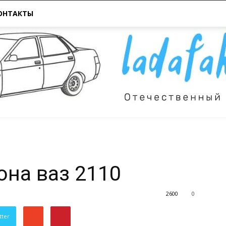
ОНТАКТЫ
Всё
она ваз 2110
2600
0
tter