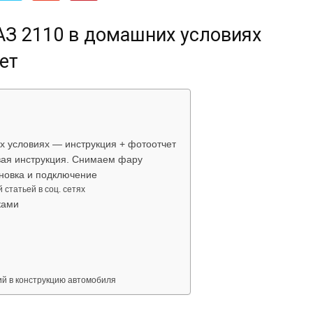
об
АЗ 2110 в домашних условиях
ет
автомобилях
х условиях — инструкция + фотоотчет
вая инструкция. Снимаем фару
ановка и подключение
 статьей в соц. сетях
ками
Лада
й в конструкцию автомобиля