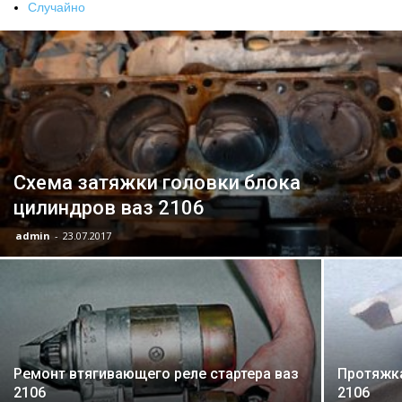
Случайно
Лада
ВАЗ
Схема затяжки головки блока
цилиндров ваз 2106
admin
-
23.07.2017
Ремонт втягивающего реле стартера ваз
Протяжка
2106
2106