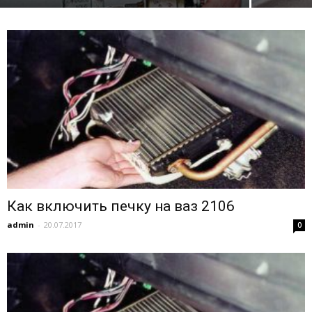
Как включить печку на ваз 2106
admin
-
20.07.2017
0