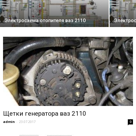
Электросхема отопителя ваз 2110
Электрос
Щетки генератора ваз 2110
admin
-
23.07.2017
0