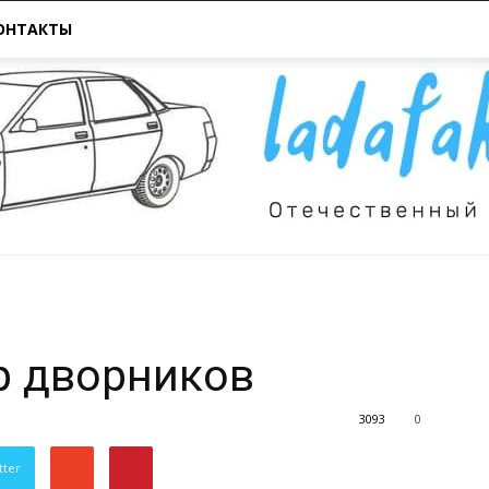
ОНТАКТЫ
Всё
р дворников
3093
0
tter