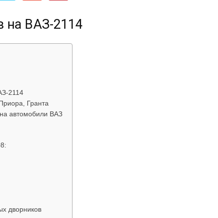
об
в на ВАЗ-2114
автомобилях
АЗ-2114
Приора, Гранта
 на автомобили ВАЗ
8:
:
Лада
ых дворников