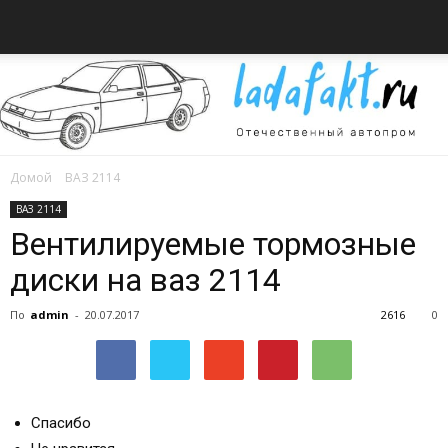
Домой
ВАЗ 2114
Всё
ВАЗ 2114
Вентилируемые тормозные
диски на ваз 2114
об
По
admin
-
20.07.2017
2616
0
автомобилях
Спасибо