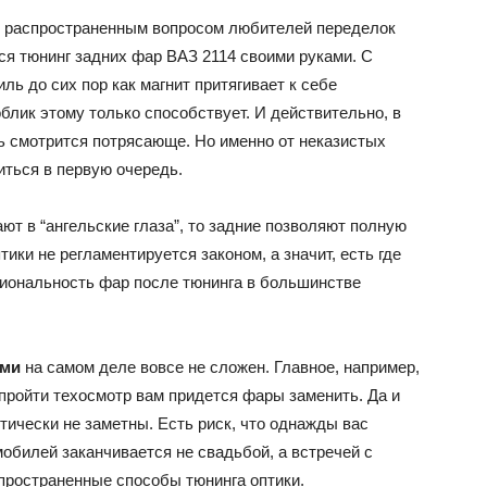
распространенным вопросом любителей переделок
ся тюнинг задних фар ВАЗ 2114 своими руками. С
ВАЗ
ь до сих пор как магнит притягивает к себе
блик этому только способствует. И действительно, в
 смотрится потрясающе. Но именно от неказистых
ться в первую очередь.
т в “ангельские глаза”, то задние позволяют полную
ики не регламентируется законом, а значит, есть где
циональность фар после тюнинга в большинстве
ами
на самом деле вовсе не сложен. Главное, например,
пройти техосмотр вам придется фары заменить. Да и
ически не заметны. Есть риск, что однажды вас
омобилей заканчивается не свадьбой, а встречей с
пространенные способы тюнинга оптики.