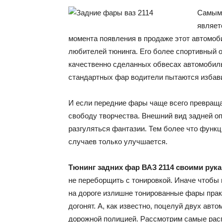
Самым 
являет
момента появления в продаже этот автомобил
любителей тюнинга. Его более спортивный о
качественно сделанных обвесах автомобиль
стандартных фар водители пытаются избави
И если передние фары чаще всего превращаю
свободу творчества. Внешний вид задней опт
разгуляться фантазии. Тем более что функ
случаев только улучшается.
Тюнинг задних фар ВАЗ 2114 своими рук
не переборщить с тонировкой. Иначе чтобы 
на дороге излишне тонированные фары практ
догонят. А, как известно, поцелуй двух авт
дорожной полицией. Рассмотрим самые рас