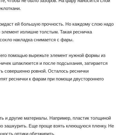
те, чтобы не было зазоров. На фару наносится слой
еклоткани.
придаст ей большую прочность. Но каждому слою надо
те элемент излишне толстым. Такая ресничка
росохло накладка снимается с фары.
с его помощью вырежьте элемент нужной формы из
ничек шпаклюется и после подсыхания, затирается
ь совершенно ровной. Осталось реснички
репят реснички к фарам при помощи двустороннего
ть и другие материалы. Например, пластик толщиной
шо зашкурить. Еще проще взять клеющуюся пленку. Не
хность оптики обезжирить.