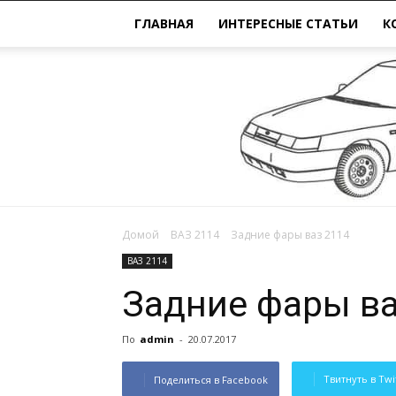
ГЛАВНАЯ
ИНТЕРЕСНЫЕ СТАТЬИ
К
Домой
ВАЗ 2114
Задние фары ваз 2114
ВАЗ 2114
Задние фары ва
По
admin
-
20.07.2017
Твитнуть в Twi
Поделиться в Facebook