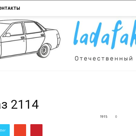
ОНТАКТЫ
Всё
з 2114
1915
0
tter